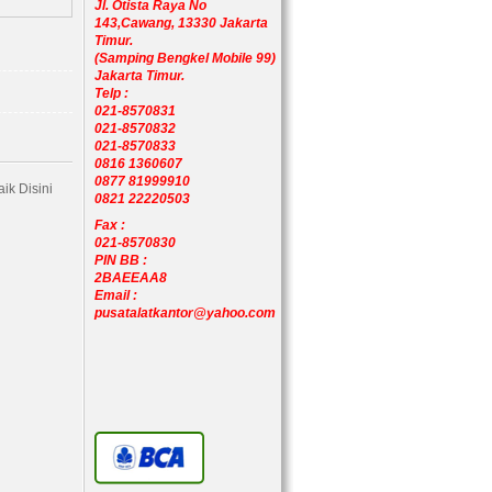
Jl. Otista Raya No
143,Cawang, 13330 Jakarta
Timur.
(Samping Bengkel Mobile 99)
Jakarta Timur.
Telp :
021-8570831
021-8570832
021-8570833
0816 1360607
0877 81999910
ik Disini
0821 22220503
Fax :
021-8570830
PIN BB :
2BAEEAA8
Email :
pusatalatkantor@yahoo.com