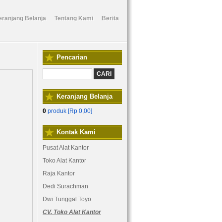
eranjang Belanja
Tentang Kami
Berita
Pencarian
Keranjang Belanja
0
produk [
Rp 0,00
]
Kontak Kami
Pusat Alat Kantor
Toko Alat Kantor
Raja Kantor
Dedi Surachman
Dwi Tunggal Toyo
CV. Toko Alat Kantor