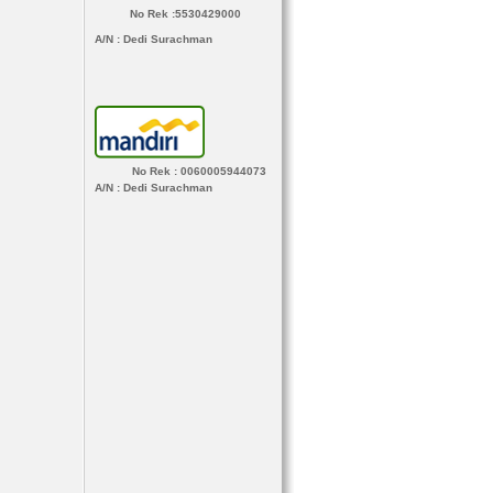
No Rek :5530429000
A/N
: Dedi Surachman
No Rek : 0060005944073
A/N
: Dedi Surachman