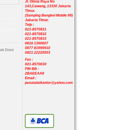
Jl. Otista Raya No
143,Cawang, 13330 Jakarta
Timur.
(Samping Bengkel Mobile 99)
Jakarta Timur.
Telp :
021-8570831
021-8570832
021-8570833
0816 1360607
0877 81999910
ik Disini
0821 22220503
Fax :
021-8570830
PIN BB :
2BAEEAA8
Email :
pusatalatkantor@yahoo.com