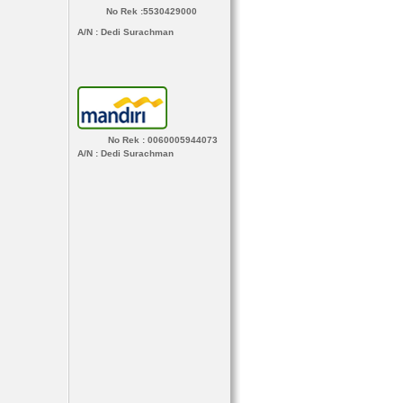
No Rek :5530429000
A/N
: Dedi Surachman
No Rek : 0060005944073
A/N
: Dedi Surachman