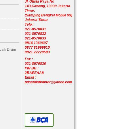
Jl. Otista Raya No
143,Cawang, 13330 Jakarta
Timur.
(Samping Bengkel Mobile 99)
Jakarta Timur.
Telp :
021-8570831
021-8570832
021-8570833
0816 1360607
0877 81999910
aik Disini
0821 22220503
Fax :
021-8570830
PIN BB :
2BAEEAA8
Email :
pusatalatkantor@yahoo.com