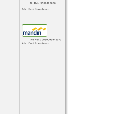
No Rek :5530429000
A/N
: Dedi Surachman
No Rek : 0060005944073
A/N
: Dedi Surachman