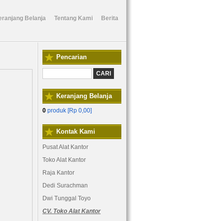
eranjang Belanja
Tentang Kami
Berita
Pencarian
Keranjang Belanja
0
produk [
Rp 0,00
]
Kontak Kami
Pusat Alat Kantor
Toko Alat Kantor
Raja Kantor
Dedi Surachman
Dwi Tunggal Toyo
CV. Toko Alat Kantor