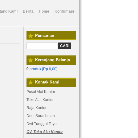
tang Kami
Berita
Home
Konfirmasi
Pencarian
Keranjang Belanja
0
produk [
Rp 0,00
]
Kontak Kami
Pusat Alat Kantor
Toko Alat Kantor
Raja Kantor
Dedi Surachman
Dwi Tunggal Toyo
CV. Toko Alat Kantor