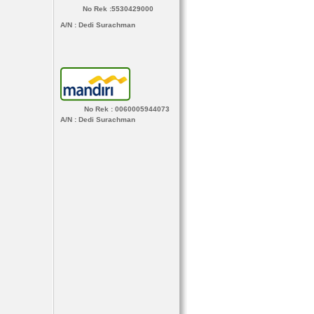
No Rek :5530429000
A/N
: Dedi Surachman
No Rek : 0060005944073
A/N
: Dedi Surachman