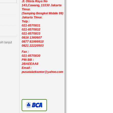
Jl. Otista Raya No
143,Cawang, 13330 Jakarta
Timur.
(Samping Bengkel Mobile 99)
Jakarta Timur.
Telp :
021-8570831
021-8570832
021-8570833
0816 1360607
0877 81999910
ih lanjut
0821 22220503
Fax :
021-8570830
PIN BB :
2BAEEAA8
Email :
pusatalatkantor@yahoo.com