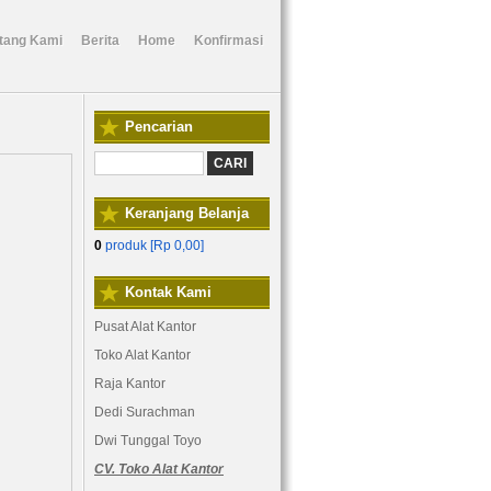
tang Kami
Berita
Home
Konfirmasi
Pencarian
Keranjang Belanja
0
produk [
Rp 0,00
]
Kontak Kami
Pusat Alat Kantor
Toko Alat Kantor
Raja Kantor
Dedi Surachman
Dwi Tunggal Toyo
CV. Toko Alat Kantor