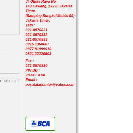
Jl. Otista Raya No
143,Cawang, 13330 Jakarta
Timur.
(Samping Bengkel Mobile 99)
Jakarta Timur.
Telp :
021-8570831
021-8570832
021-8570833
0816 1360607
0877 81999910
0821 22220503
Fax :
021-8570830
PIN BB :
2BAEEAA8
Email :
lebih lanjut
pusatalatkantor@yahoo.com