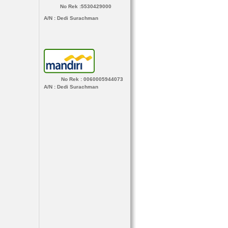
No Rek :5530429000
A/N
: Dedi Surachman
No Rek : 0060005944073
A/N
: Dedi Surachman