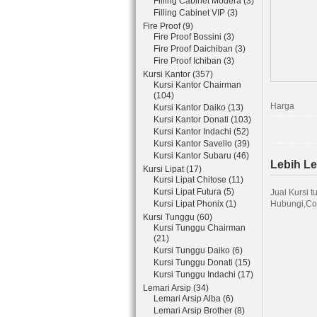
Filling Cabinet Modera (3)
Filling Cabinet VIP (3)
Fire Proof (9)
Fire Proof Bossini (3)
Fire Proof Daichiban (3)
Fire Proof Ichiban (3)
Kursi Kantor (357)
Kursi Kantor Chairman
(104)
Harga
Kursi Kantor Daiko (13)
Kursi Kantor Donati (103)
Kursi Kantor Indachi (52)
Kursi Kantor Savello (39)
Kursi Kantor Subaru (46)
Lebih L
Kursi Lipat (17)
Kursi Lipat Chitose (11)
Kursi Lipat Futura (5)
Jual Kursi 
Kursi Lipat Phonix (1)
Hubungi,Co
Kursi Tunggu (60)
Kursi Tunggu Chairman
(21)
Kursi Tunggu Daiko (6)
Kursi Tunggu Donati (15)
Kursi Tunggu Indachi (17)
Lemari Arsip (34)
Lemari Arsip Alba (6)
Lemari Arsip Brother (8)