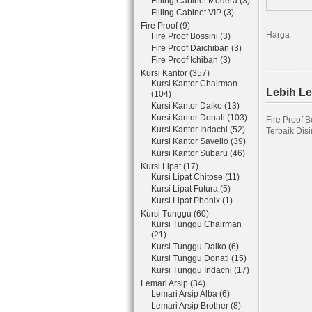
Filling Cabinet Modera (3)
Filling Cabinet VIP (3)
Fire Proof (9)
Harga
Fire Proof Bossini (3)
Fire Proof Daichiban (3)
Fire Proof Ichiban (3)
Kursi Kantor (357)
Kursi Kantor Chairman
Lebih Le
(104)
Kursi Kantor Daiko (13)
Kursi Kantor Donati (103)
Fire Proof 
Kursi Kantor Indachi (52)
Terbaik Dis
Kursi Kantor Savello (39)
Kursi Kantor Subaru (46)
Kursi Lipat (17)
Kursi Lipat Chitose (11)
Kursi Lipat Futura (5)
Kursi Lipat Phonix (1)
Kursi Tunggu (60)
Kursi Tunggu Chairman
(21)
Kursi Tunggu Daiko (6)
Kursi Tunggu Donati (15)
Kursi Tunggu Indachi (17)
Lemari Arsip (34)
Lemari Arsip Alba (6)
Lemari Arsip Brother (8)