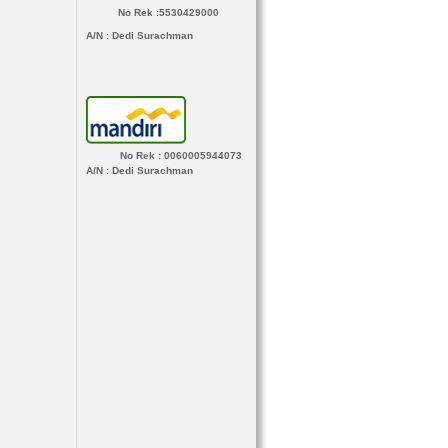
No Rek :5530429000
A/N
: Dedi Surachman
No Rek : 0060005944073
A/N
: Dedi Surachman