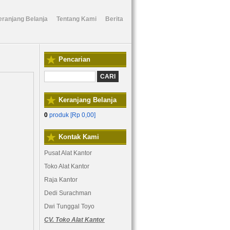
eranjang Belanja
Tentang Kami
Berita
Pencarian
Keranjang Belanja
0
produk [
Rp 0,00
]
Kontak Kami
Pusat Alat Kantor
Toko Alat Kantor
Raja Kantor
Dedi Surachman
Dwi Tunggal Toyo
CV. Toko Alat Kantor