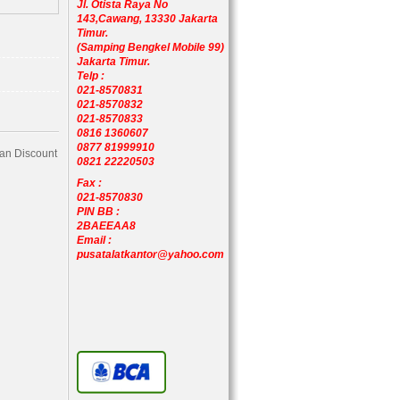
Jl. Otista Raya No
143,Cawang, 13330 Jakarta
Timur.
(Samping Bengkel Mobile 99)
Jakarta Timur.
Telp :
021-8570831
021-8570832
021-8570833
0816 1360607
0877 81999910
Dan Discount
0821 22220503
Fax :
021-8570830
PIN BB :
2BAEEAA8
Email :
pusatalatkantor@yahoo.com